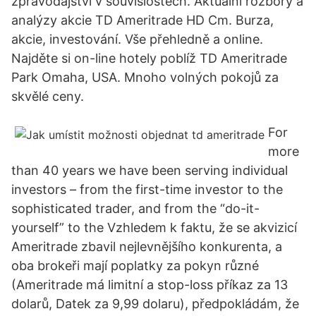
zpravodajství v souvislostech. Aktuální rozbory a
analýzy akcie TD Ameritrade HD Cm. Burza,
akcie, investování. Vše přehledně a online.
Najděte si on-line hotely poblíž TD Ameritrade
Park Omaha, USA. Mnoho volných pokojů za
skvělé ceny.
For
more
than 40 years we have been serving individual
investors – from the first-time investor to the
sophisticated trader, and from the “do-it-
yourself” to the Vzhledem k faktu, že se akvizicí
Ameritrade zbavil nejlevnějšího konkurenta, a
oba brokeři mají poplatky za pokyn různé
(Ameritrade má limitní a stop-loss příkaz za 13
dolarů, Datek za 9,99 dolaru), předpokládám, že