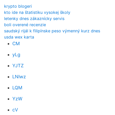
krypto blogeri
kto ide na štatistiku vysokej školy
letenky dnes zákaznícky servis
boli overené recenzie
saudský rijál k filipínske peso výmenný kurz dnes
usda wex karta
CM
yLg
YJTZ
LNlwz
LQM
YzW
cV